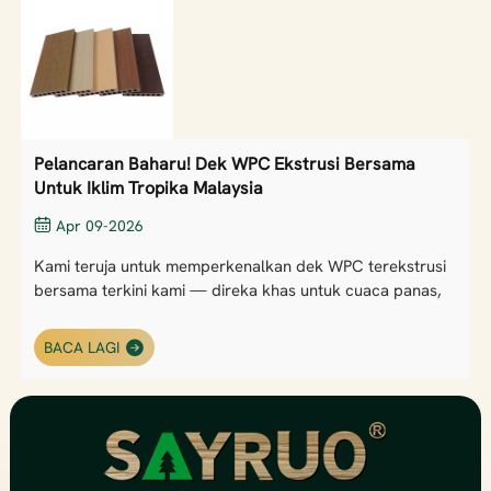
Pelancaran Baharu! Dek WPC Ekstrusi Bersama
Untuk Iklim Tropika Malaysia
Apr 09-2026
Kami teruja untuk memperkenalkan dek WPC terekstrusi
bersama terkini kami — direka khas untuk cuaca panas,
lembap dan hujan di Malaysia. ✅ 100% kalis air & tahan
reput✅ Anti-anai-anai & anti-kulat✅ Tahan UV (tidak
BACA LAGI
luntur)✅ Permukaan kalis gelincir (selamat untuk kolam
renang & patio)✅ Tiada penyelenggaraan — tiada
pengecatan atau pengedapan Sesuai untuk: Vila resort,
dek kolam renang, taman atas bumbung dan laluan
pejalan kaki komersial