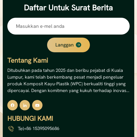
Daftar
Untuk Surat Berita
Langgan
Tentang Kami
Ditubuhkan pada tahun 2025 dan beribu pejabat di Kuala
Lumpur, kami telah berkembang pesat menjadi pengeluar
produk Komposit Kayu-Plastik (WPC) berkualiti tinggi yang
dipercayai. Dengan komitmen yang kukuh terhadap inovasi
dan kemampanan, kami pakar dalam menghasilkan
penyelesaian dek WPC luaran, panel dinding dan pagar
premium.Kemudahan canggih kami mengendalikan 12
HUBUNGI KAMI
barisan pengeluaran, memberikan kami kapasiti tahunan
yang mengagumkan sebanyak 8,000 tan metrik —
Tel
+86 15395095686
bersamaan dengan jumlah nilai output sebanyak USD 5 juta.