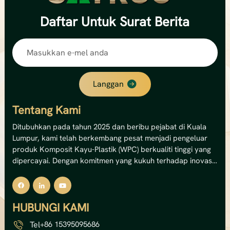
Daftar
Untuk Surat Berita
Langgan
Tentang Kami
Ditubuhkan pada tahun 2025 dan beribu pejabat di Kuala
Lumpur, kami telah berkembang pesat menjadi pengeluar
produk Komposit Kayu-Plastik (WPC) berkualiti tinggi yang
dipercayai. Dengan komitmen yang kukuh terhadap inovasi
dan kemampanan, kami pakar dalam menghasilkan
penyelesaian dek WPC luaran, panel dinding dan pagar
premium.Kemudahan canggih kami mengendalikan 12
HUBUNGI KAMI
barisan pengeluaran, memberikan kami kapasiti tahunan
yang mengagumkan sebanyak 8,000 tan metrik —
Tel
+86 15395095686
bersamaan dengan jumlah nilai output sebanyak USD 5 juta.