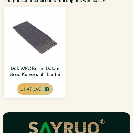
1 keputusan ditemui untuk "borong dek wpc luaran"
Dek WPC Bijirin Dalam
Gred Komersial | Lantai
Luar Kalis Air Untuk
Kontraktor
LIHAT LAGI