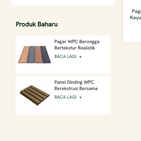
Pag
Kayu
Produk Baharu
Pagar WPC Berongga
Bertekstur Realistik
Ringan Timbul Dalam
BACA LAGI
Berbutir Kayu Luar
Panel Dinding WPC
Berekstrusi Bersama
26mm Tugas Berat untuk
BACA LAGI
Fasad Komersial
Berimpak Tinggi