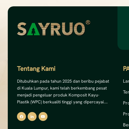
Tentang Kami
P
La
Ditubuhkan pada tahun 2025 dan beribu pejabat
di Kuala Lumpur, kami telah berkembang pesat
Te
menjadi pengeluar produk Komposit Kayu-
Plastik (WPC) berkualiti tinggi yang dipercayai.
Pr
Dengan komitmen yang kukuh terhadap inovasi
Pr
dan kemampanan, kami pakar dalam
menghasilkan penyelesaian dek WPC luaran,
Be