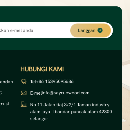
Langgan
HUBUNGI KAMI
+86 15395095686
Rendah
Tel
C
info@sayruowood.com
E-mel
rusi
No 11 Jalan tiaj 3/2/1 Taman industry
alam jaya II bandar puncak alam 42300
selangor