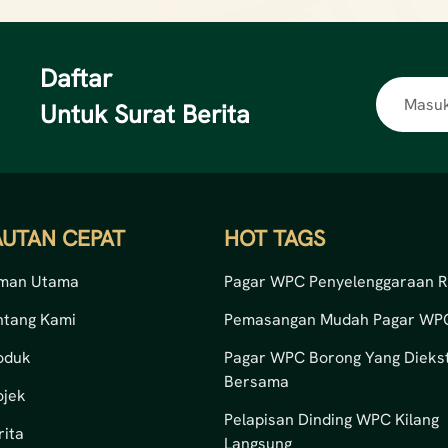
Daftar
Untuk Surat Berita
AUTAN CEPAT
HOT TAGS
man Utama
Pagar WPC Penyelenggaraan 
ntang Kami
Pemasangan Mudah Pagar WP
oduk
Pagar WPC Borong Yang Diekst
Bersama
ojek
Pelapisan Dinding WPC Kilang
rita
Langsung