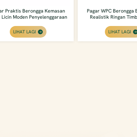
ar Praktis Berongga Kemasan
Pagar WPC Berongga B
 Licin Moden Penyelenggaraan
Realistik Ringan Tim
Rendah Luar
Berbutir Kayu 
LIHAT LAGI
LIHAT LAGI