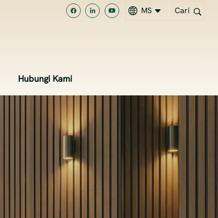
MS
Cari
EN
MS
Hubungi Kami
中文