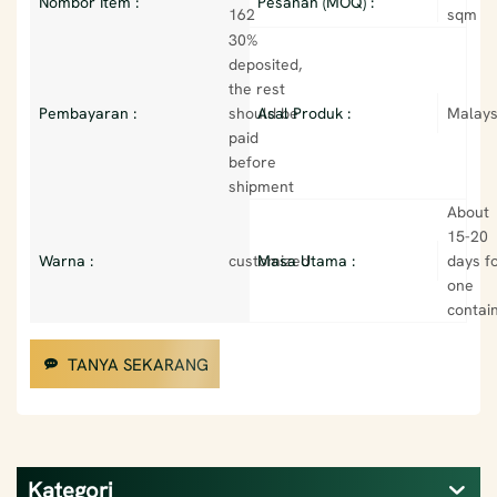
Nombor Item :
Pesanan (MOQ) :
162
sqm
30%
deposited,
the rest
Pembayaran :
should be
Asal Produk :
Malays
paid
before
shipment
About
15-20
Warna :
customized
Masa Utama :
days f
one
contai
TANYA SEKARANG
Kategori