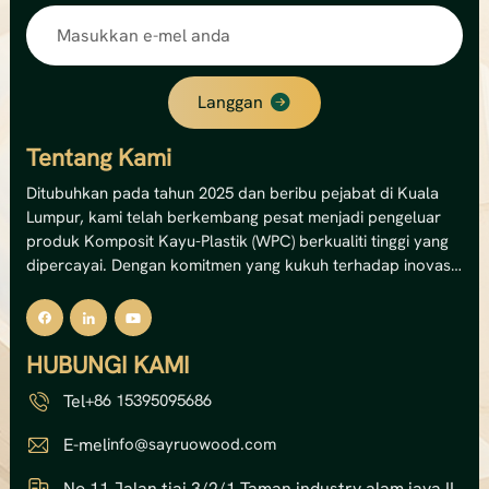
Langgan
Tentang Kami
Ditubuhkan pada tahun 2025 dan beribu pejabat di Kuala
Lumpur, kami telah berkembang pesat menjadi pengeluar
produk Komposit Kayu-Plastik (WPC) berkualiti tinggi yang
dipercayai. Dengan komitmen yang kukuh terhadap inovasi
dan kemampanan, kami pakar dalam menghasilkan
penyelesaian dek WPC luaran, panel dinding dan pagar
premium.Kemudahan canggih kami mengendalikan 12
HUBUNGI KAMI
barisan pengeluaran, memberikan kami kapasiti tahunan
yang mengagumkan sebanyak 8,000 tan metrik —
Tel
+86 15395095686
bersamaan dengan jumlah nilai output sebanyak USD 5 juta.
Kapasiti ini membolehkan kami memenuhi pasaran domestik
E-mel
info@sayruowood.com
dan antarabangsa dengan bekalan yang boleh dipercayai
dan kualiti yang konsisten.Pada teras kami, kami
No 11 Jalan tiaj 3/2/1 Taman industry alam jaya II