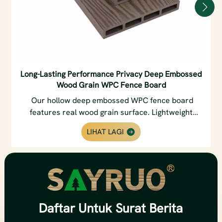
Long-Lasting Performance Privacy Deep Embossed
Wood Grain WPC Fence Board
Our hollow deep embossed WPC fence board
features real wood grain surface. Lightweight
structure simplifies installation, ideal for garden
LIHAT LAGI
terrace and poolside flooring.
Daftar
Untuk Surat Berita