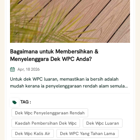
Bagaimana untuk Membersihkan &
Menyelenggara Dek WPC Anda?
Apr, 18 2026
Untuk dek WPC luaran, memastikan ia bersih adalah
mudah kerana ia penyelenggaraan rendah alam semula
jadi, hanya memerlukan asas kaedah pembersihan dek
wpc seperti menyapu dan mencuci sekali-sekala dengan
TAG :
sabun dan air yang lembut. Berikut adalah panduan
Dek Wpc Penyelenggaraan Rendah
mudah: 1. Kesan Ringan (Habuk & Lumpur)Bilas habuk
yang longgar. Campurkan detergen neutral dengan air
Kaedah Pembersihan Dek Wpc
Dek Wpc Luaran
(1:10) dan gosok perlahan-lahan menggunakan berus
Dek Wpc Kalis Air
Dek WPC Yang Tahan Lama
lembut. Bilas sepenuhnya dan keringkan dengan udara. 2.