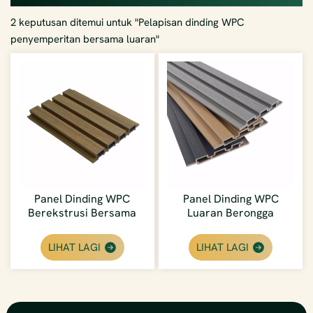
2 keputusan ditemui untuk "Pelapisan dinding WPC
penyemperitan bersama luaran"
Panel Dinding WPC
Panel Dinding WPC
Berekstrusi Bersama
Luaran Berongga
26mm Tugas Berat
Bersama Berkesan Kos
Untuk Fasad Komersial
LIHAT LAGI
LIHAT LAGI
Berimpak Tinggi