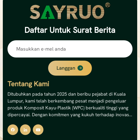
Daftar
Untuk Surat Berita
Langgan
Tentang Kami
Ditubuhkan pada tahun 2025 dan beribu pejabat di Kuala
Lumpur, kami telah berkembang pesat menjadi pengeluar
produk Komposit Kayu-Plastik (WPC) berkualiti tinggi yang
dipercayai. Dengan komitmen yang kukuh terhadap inovasi
dan kemampanan, kami pakar dalam menghasilkan
penyelesaian dek WPC luaran, panel dinding dan pagar
premium.Kemudahan canggih kami mengendalikan 12