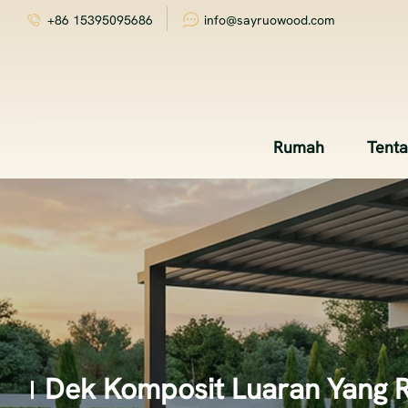
+86 15395095686
info@sayruowood.com
Rumah
Tent
Dek Komposit Luaran Yang 