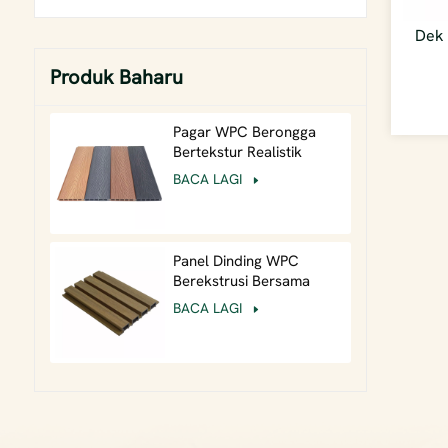
Dek 
Produk Baharu
Pagar WPC Berongga
Bertekstur Realistik
Ringan Timbul Dalam
BACA LAGI
Berbutir Kayu Luar
Panel Dinding WPC
Berekstrusi Bersama
26mm Tugas Berat untuk
BACA LAGI
Fasad Komersial
Berimpak Tinggi