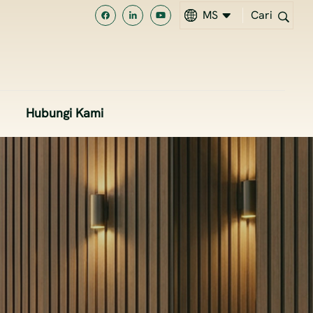
MS
Cari
EN
MS
Hubungi Kami
中文