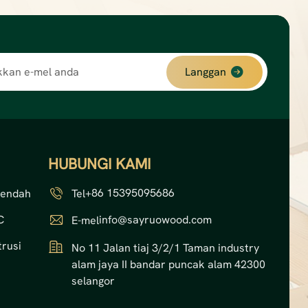
Langgan
HUBUNGI KAMI
+86 15395095686
Rendah
Tel
C
info@sayruowood.com
E-mel
rusi
No 11 Jalan tiaj 3/2/1 Taman industry
alam jaya II bandar puncak alam 42300
selangor