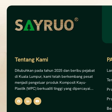
Tentang Kami
P
La
Ditubuhkan pada tahun 2025 dan beribu pejabat
di Kuala Lumpur, kami telah berkembang pesat
Te
menjadi pengeluar produk Komposit Kayu-
Plastik (WPC) berkualiti tinggi yang dipercayai.
Pr
Dengan komitmen yang kukuh terhadap inovasi
Pr
dan kemampanan, kami pakar dalam
menghasilkan penyelesaian dek WPC luaran,
Be