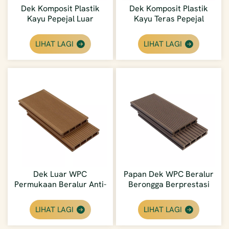
Dek Komposit Plastik
Dek Komposit Plastik
Kayu Pepejal Luar
Kayu Teras Pepejal
Komersial
Mesra Alam Borong Luar
Penyelenggaraan
LIHAT LAGI
LIHAT LAGI
Rendah
Dek Luar WPC
Papan Dek WPC Beralur
Permukaan Beralur Anti-
Berongga Berprestasi
Gelincir Boleh
Tinggi Dengan Sistem
Disesuaikan Untuk
Pengikat Tersembunyi
LIHAT LAGI
LIHAT LAGI
Pengedar