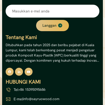
restoran, laluan pejalan kaki resort dan taman
awam. Cucian mudah memastikan ia kelihatan
baharu tahun demi tahun.
Langgan
Tentang Kami
Ditubuhkan pada tahun 2025 dan beribu pejabat di Kuala
Lumpur, kami telah berkembang pesat menjadi pengeluar
produk Komposit Kayu-Plastik (WPC) berkualiti tinggi yang
dipercayai. Dengan komitmen yang kukuh terhadap inovasi
dan kemampanan, kami pakar dalam menghasilkan
penyelesaian dek WPC luaran, panel dinding dan pagar
premium.Kemudahan canggih kami mengendalikan 12
HUBUNGI KAMI
barisan pengeluaran, memberikan kami kapasiti tahunan
yang mengagumkan sebanyak 8,000 tan metrik —
Tel
+86 15395095686
bersamaan dengan jumlah nilai output sebanyak USD 5 juta.
Kapasiti ini membolehkan kami memenuhi pasaran domestik
E-mel
info@sayruowood.com
dan antarabangsa dengan bekalan yang boleh dipercayai