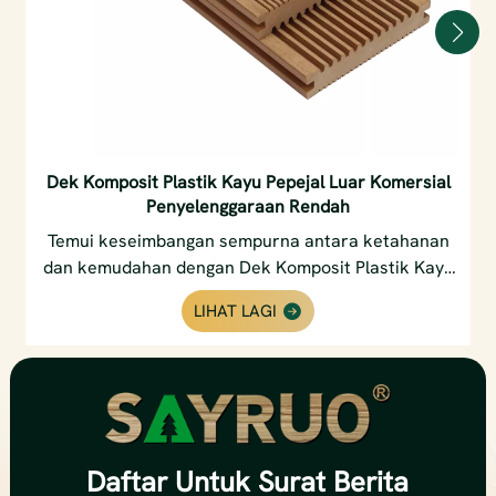
Dek Komposit Plastik Kayu Pepejal Luar Komersial
Penyelenggaraan Rendah
Temui keseimbangan sempurna antara ketahanan
dan kemudahan dengan Dek Komposit Plastik Kayu
Luar Komersial Padu Penyelenggaraan Rendah
LIHAT LAGI
kami. Direka bentuk untuk lalu lintas kaki yang
sesak dan keadaan cuaca yang teruk, dek teras
pepejal ini memberikan keindahan kayu yang abadi
tanpa penyelenggaraan yang berterusan. Ia tahan
reput, melengkung, pecah dan kerosakan serangga
—tanpa memerlukan pengamplasan, pewarnaan
Daftar
Untuk Surat Berita
atau pengedap. Sesuai untuk plaza komersial, patio