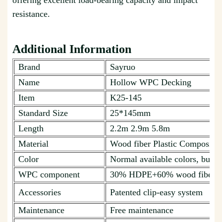
offering excellent load-bearing capacity and impact
resistance.
Additional Information
Brand
Sayruo
Name
Hollow WPC Decking
Item
K25-145
Standard Size
25*145mm
Length
2.2m 2.9m 5.8m
Material
Wood fiber Plastic Composite
Color
Normal available colors, but c
WPC component
30% HDPE+60% wood fiber + 
Accessories
Patented clip-easy system
Maintenance
Free maintenance