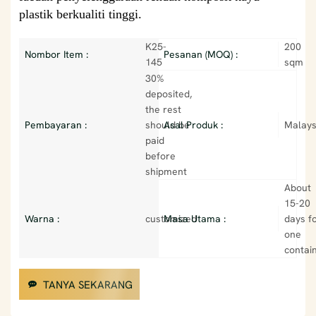
plastik berkualiti tinggi.
K25-
200
Nombor Item :
Pesanan (MOQ) :
145
sqm
30%
deposited,
the rest
Pembayaran :
should be
Asal Produk :
Malays
paid
before
shipment
About
15-20
Warna :
customized
Masa Utama :
days f
one
contai
TANYA SEKARANG