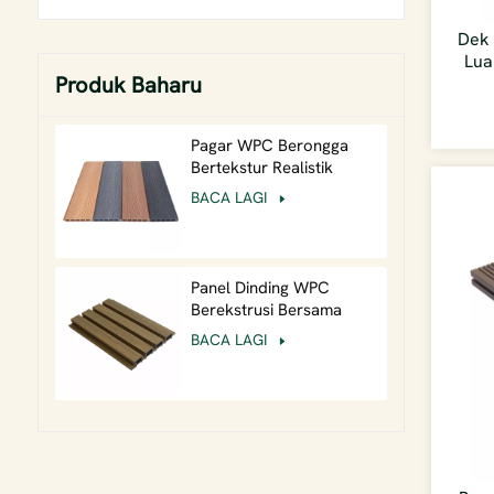
Dek 
Lua
Produk Baharu
Pagar WPC Berongga
Bertekstur Realistik
Ringan Timbul Dalam
BACA LAGI
Berbutir Kayu Luar
Panel Dinding WPC
Berekstrusi Bersama
26mm Tugas Berat untuk
BACA LAGI
Fasad Komersial
Berimpak Tinggi