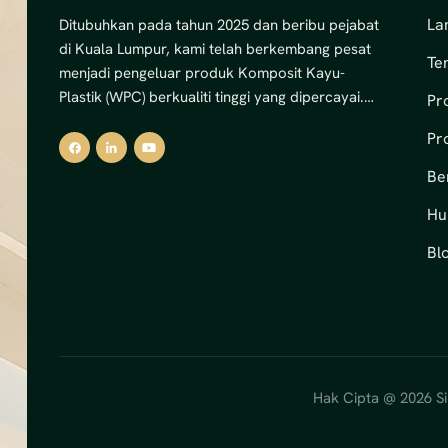
La
Ditubuhkan pada tahun 2025 dan beribu pejabat
di Kuala Lumpur, kami telah berkembang pesat
Te
menjadi pengeluar produk Komposit Kayu-
Plastik (WPC) berkualiti tinggi yang dipercayai.
Pr
Dengan komitmen yang kukuh terhadap inovasi
Pr
dan kemampanan, kami pakar dalam
menghasilkan penyelesaian dek WPC luaran,
Be
panel dinding dan pagar premium.Kemudahan
Hu
canggih kami mengendalikan 12 barisan
pengeluaran, memberikan kami kapasiti tahunan
Bl
yang mengagumkan sebanyak 8,000 tan metrik
— bersamaan dengan jumlah nilai output
sebanyak USD 5 juta. Kapasiti ini membolehkan
kami memenuhi pasaran domestik dan
antarabangsa dengan bekalan yang boleh
dipercayai dan kualiti yang konsisten.Pada teras
Hak Cipta @ 2026 Si
kami, kami menggabungkan keindahan semula
jadi kayu dengan ketahanan dan faedah