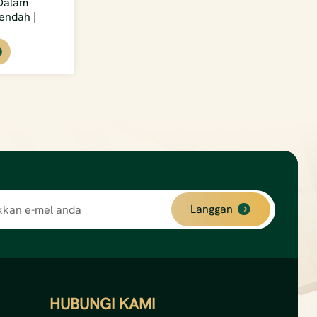
Dalam
endah |
uk Pembina
Langgan
HUBUNGI KAMI