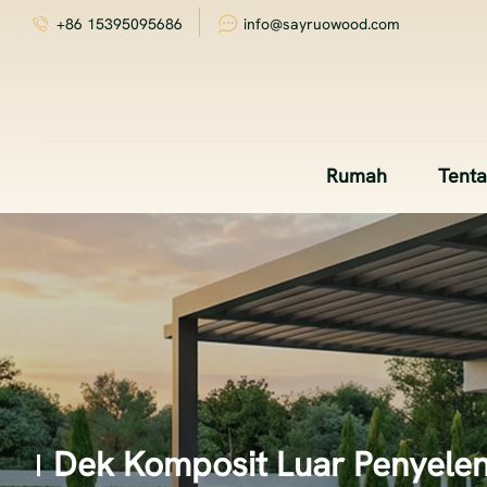
+86 15395095686
info@sayruowood.com
Rumah
Tent
Dek Komposit Luar Penyele