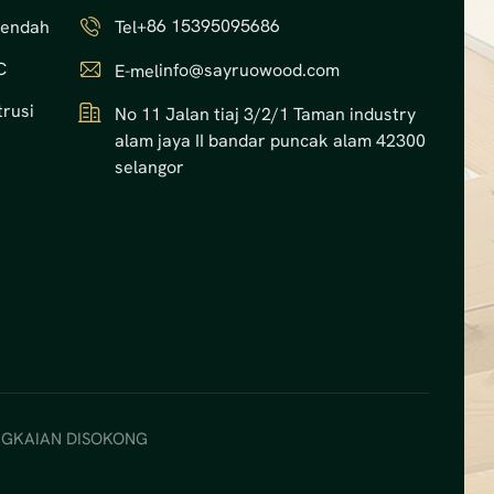
+86 15395095686
Rendah
Tel
C
info@sayruowood.com
E-mel
rusi
No 11 Jalan tiaj 3/2/1 Taman industry
alam jaya II bandar puncak alam 42300
selangor
GKAIAN DISOKONG