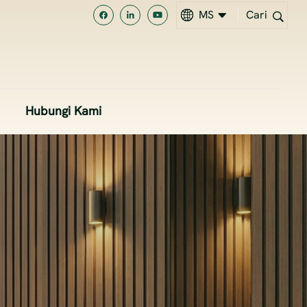
MS
Cari
EN
MS
Hubungi Kami
中文