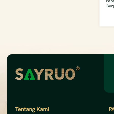
Pap
Ber
Tentang Kami
P