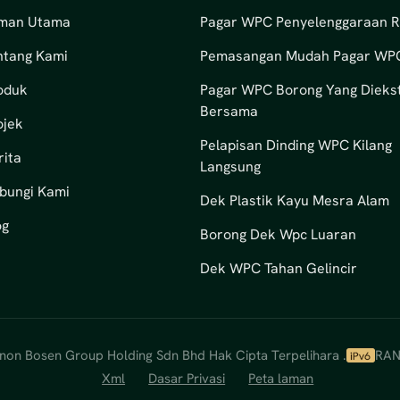
man Utama
Pagar WPC Penyelenggaraan 
ntang Kami
Pemasangan Mudah Pagar WP
oduk
Pagar WPC Borong Yang Diekst
Bersama
ojek
Pelapisan Dinding WPC Kilang
rita
Langsung
bungi Kami
Dek Plastik Kayu Mesra Alam
og
Borong Dek Wpc Luaran
Dek WPC Tahan Gelincir
non Bosen Group Holding Sdn Bhd Hak Cipta Terpelihara .
RAN
Xml
Dasar Privasi
Peta laman