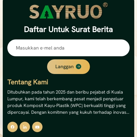
Daftar
Untuk Surat Berita
Langgan
Tentang Kami
Ditubuhkan pada tahun 2025 dan beribu pejabat di Kuala
Lumpur, kami telah berkembang pesat menjadi pengeluar
produk Komposit Kayu-Plastik (WPC) berkualiti tinggi yang
dipercayai. Dengan komitmen yang kukuh terhadap inovasi
dan kemampanan, kami pakar dalam menghasilkan
penyelesaian dek WPC luaran, panel dinding dan pagar
premium.Kemudahan canggih kami mengendalikan 12