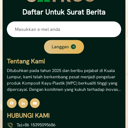
Daftar
Untuk Surat Berita
Langgan
Tentang Kami
Ditubuhkan pada tahun 2025 dan beribu pejabat di Kuala
Lumpur, kami telah berkembang pesat menjadi pengeluar
produk Komposit Kayu-Plastik (WPC) berkualiti tinggi yang
dipercayai. Dengan komitmen yang kukuh terhadap inovasi
dan kemampanan, kami pakar dalam menghasilkan
penyelesaian dek WPC luaran, panel dinding dan pagar
premium.Kemudahan canggih kami mengendalikan 12
HUBUNGI KAMI
barisan pengeluaran, memberikan kami kapasiti tahunan
yang mengagumkan sebanyak 8,000 tan metrik —
Tel
+86 15395095686
bersamaan dengan jumlah nilai output sebanyak USD 5 juta.