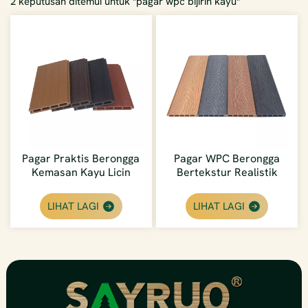
2 keputusan ditemui untuk "pagar wpc bijirin kayu"
Pagar Praktis Berongga
Pagar WPC Berongga
Kemasan Kayu Licin
Bertekstur Realistik
Moden Penyelenggaraan
Ringan Timbul Dalam
Rendah Luar
Berbutir Kayu Luar
LIHAT LAGI
LIHAT LAGI