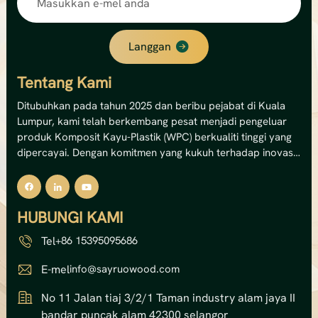
Langgan
Tentang Kami
Ditubuhkan pada tahun 2025 dan beribu pejabat di Kuala
Lumpur, kami telah berkembang pesat menjadi pengeluar
produk Komposit Kayu-Plastik (WPC) berkualiti tinggi yang
dipercayai. Dengan komitmen yang kukuh terhadap inovasi
dan kemampanan, kami pakar dalam menghasilkan
penyelesaian dek WPC luaran, panel dinding dan pagar
premium.Kemudahan canggih kami mengendalikan 12
HUBUNGI KAMI
barisan pengeluaran, memberikan kami kapasiti tahunan
yang mengagumkan sebanyak 8,000 tan metrik —
Tel
+86 15395095686
bersamaan dengan jumlah nilai output sebanyak USD 5 juta.
Kapasiti ini membolehkan kami memenuhi pasaran domestik
E-mel
info@sayruowood.com
dan antarabangsa dengan bekalan yang boleh dipercayai
dan kualiti yang konsisten.Pada teras kami, kami
No 11 Jalan tiaj 3/2/1 Taman industry alam jaya II
menggabungkan keindahan semula jadi kayu dengan
bandar puncak alam 42300 selangor