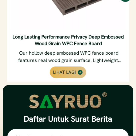
Long-Lasting Performance Privacy Deep Embossed
Wood Grain WPC Fence Board
Our hollow deep embossed WPC fence board
features real wood grain surface. Lightweight
structure simplifies installation, ideal for garden
LIHAT LAGI
terrace and poolside flooring.
Daftar
Untuk Surat Berita