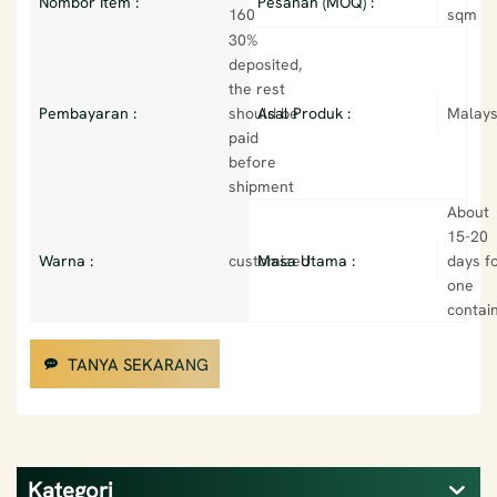
Nombor Item :
Pesanan (MOQ) :
160
sqm
30%
deposited,
the rest
Pembayaran :
should be
Asal Produk :
Malays
paid
before
shipment
About
15-20
Warna :
customized
Masa Utama :
days f
one
contai
TANYA SEKARANG
Kategori