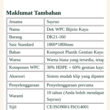
Maklumat Tambahan
Jenama
Sayruo
Nama
Dek WPC Bijirin Kayu
Barang
DK21-160
Saiz Standard
1800*1800mm
Bahan
Komposit Plastik Gentian Kayu
Warna
Warna biasa yang tersedia, tetapi b
Komponen WPC
30% HDPE + 60% gentian kayu + 
Aksesori
Sistem mudah klip yang dipatenka
Penyelenggaraan
Penyelenggaraan percuma
10 tahun (Anda boleh mendapatkan
Waranti
Sayruo)
Sijil
CE/ISO9001/ISO14001