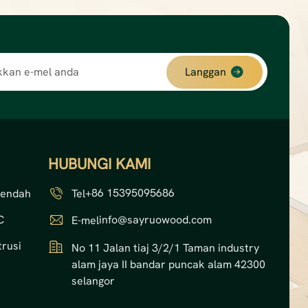
Langgan
HUBUNGI KAMI
+86 15395095686
Rendah
Tel
C
info@sayruowood.com
E-mel
rusi
No 11 Jalan tiaj 3/2/1 Taman industry
alam jaya II bandar puncak alam 42300
selangor