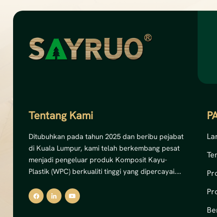
Tentang Kami
P
La
Ditubuhkan pada tahun 2025 dan beribu pejabat
di Kuala Lumpur, kami telah berkembang pesat
Te
menjadi pengeluar produk Komposit Kayu-
Plastik (WPC) berkualiti tinggi yang dipercayai.
Pr
Dengan komitmen yang kukuh terhadap inovasi
Pr
dan kemampanan, kami pakar dalam
menghasilkan penyelesaian dek WPC luaran,
Be