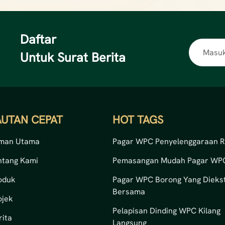
Daftar
Untuk Surat Berita
AUTAN CEPAT
HOT TAGS
man Utama
Pagar WPC Penyelenggaraan 
ntang Kami
Pemasangan Mudah Pagar WP
oduk
Pagar WPC Borong Yang Diekst
Bersama
ojek
Pelapisan Dinding WPC Kilang
rita
Langsung