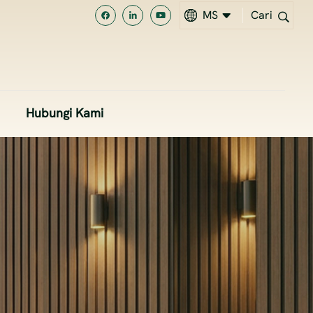
MS
Cari
EN
MS
Hubungi Kami
中文