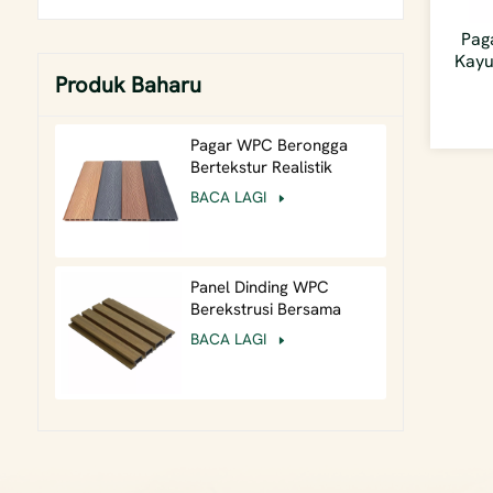
Pag
Kayu
Produk Baharu
Pagar WPC Berongga
Bertekstur Realistik
Ringan Timbul Dalam
BACA LAGI
Berbutir Kayu Luar
Panel Dinding WPC
Berekstrusi Bersama
26mm Tugas Berat untuk
BACA LAGI
Fasad Komersial
Berimpak Tinggi