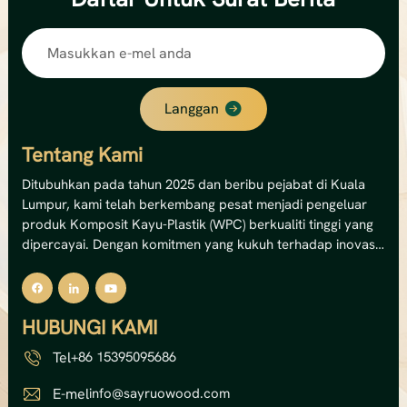
Langgan
Tentang Kami
Ditubuhkan pada tahun 2025 dan beribu pejabat di Kuala
Lumpur, kami telah berkembang pesat menjadi pengeluar
produk Komposit Kayu-Plastik (WPC) berkualiti tinggi yang
dipercayai. Dengan komitmen yang kukuh terhadap inovasi
dan kemampanan, kami pakar dalam menghasilkan
penyelesaian dek WPC luaran, panel dinding dan pagar
premium.Kemudahan canggih kami mengendalikan 12
HUBUNGI KAMI
barisan pengeluaran, memberikan kami kapasiti tahunan
yang mengagumkan sebanyak 8,000 tan metrik —
Tel
+86 15395095686
bersamaan dengan jumlah nilai output sebanyak USD 5 juta.
Kapasiti ini membolehkan kami memenuhi pasaran domestik
E-mel
info@sayruowood.com
dan antarabangsa dengan bekalan yang boleh dipercayai