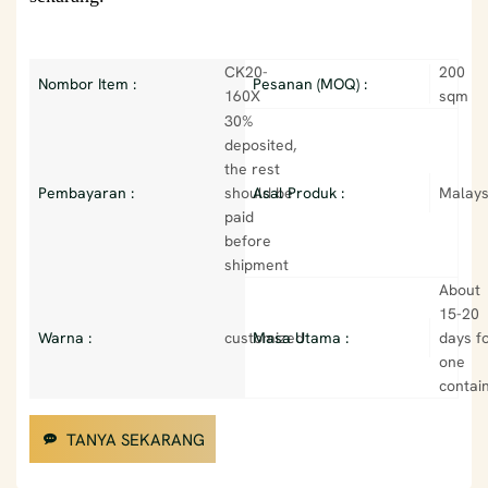
CK20-
200
Nombor Item :
Pesanan (MOQ) :
160X
sqm
30%
deposited,
the rest
Pembayaran :
should be
Asal Produk :
Malays
paid
before
shipment
About
15-20
Warna :
customized
Masa Utama :
days f
one
contai
TANYA SEKARANG