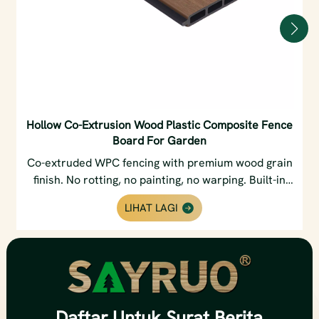
Hollow Co-Extrusion Wood Plastic Composite Fence
Board For Garden
Co-extruded WPC fencing with premium wood grain
finish. No rotting, no painting, no warping. Built-in
privacy slats & weatherproof core. Perfect for
LIHAT LAGI
gardens & backyards.
Daftar
Untuk Surat Berita