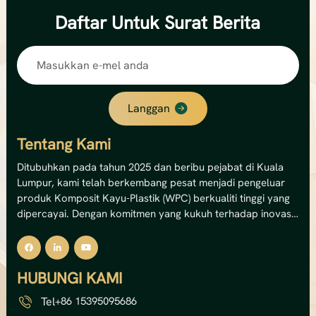
Daftar
Untuk Surat Berita
Langgan
Tentang Kami
Ditubuhkan pada tahun 2025 dan beribu pejabat di Kuala
Lumpur, kami telah berkembang pesat menjadi pengeluar
produk Komposit Kayu-Plastik (WPC) berkualiti tinggi yang
dipercayai. Dengan komitmen yang kukuh terhadap inovasi
dan kemampanan, kami pakar dalam menghasilkan
penyelesaian dek WPC luaran, panel dinding dan pagar
premium.Kemudahan canggih kami mengendalikan 12
HUBUNGI KAMI
barisan pengeluaran, memberikan kami kapasiti tahunan
yang mengagumkan sebanyak 8,000 tan metrik —
Tel
+86 15395095686
bersamaan dengan jumlah nilai output sebanyak USD 5 juta.