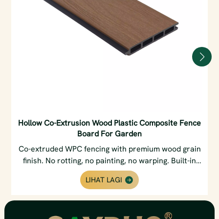
Hollow Co-Extrusion Wood Plastic Composite Fence
Board For Garden
Co-extruded WPC fencing with premium wood grain
finish. No rotting, no painting, no warping. Built-in
privacy slats & weatherproof core. Perfect for
LIHAT LAGI
gardens & backyards.