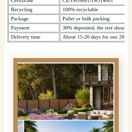
Certificate
CE/ISO9001/ISO14001
Recycling
100% recyclable
Package
Pallet or bulk packing
Payment
30% deposited, the rest should b
Delivery time
About 15-20 days for one 20ft c