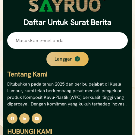
Daftar
Untuk Surat Berita
Langgan
Tentang Kami
Ditubuhkan pada tahun 2025 dan beribu pejabat di Kuala
Lumpur, kami telah berkembang pesat menjadi pengeluar
produk Komposit Kayu-Plastik (WPC) berkualiti tinggi yang
dipercayai. Dengan komitmen yang kukuh terhadap inovasi
dan kemampanan, kami pakar dalam menghasilkan
penyelesaian dek WPC luaran, panel dinding dan pagar
premium.Kemudahan canggih kami mengendalikan 12
HUBUNGI KAMI
barisan pengeluaran, memberikan kami kapasiti tahunan