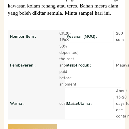
kawasan kolam renang atau teres. Bahan mesra alam
yang boleh dikitar semula. Minta sampel hari ini.
CK20-
200
Nombor Item :
Pesanan (MOQ) :
196X
sqm
30%
deposited,
the rest
Pembayaran :
should be
Asal Produk :
Malays
paid
before
shipment
About
15-20
Warna :
customized
Masa Utama :
days f
one
contai