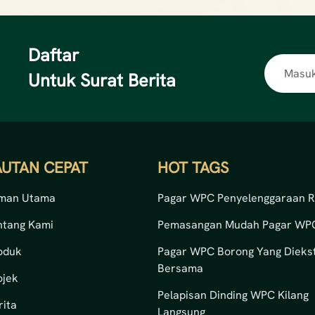
Daftar
Untuk Surat Berita
AUTAN CEPAT
HOT TAGS
man Utama
Pagar WPC Penyelenggaraan 
ntang Kami
Pemasangan Mudah Pagar WP
oduk
Pagar WPC Borong Yang Diekst
Bersama
ojek
Pelapisan Dinding WPC Kilang
rita
Langsung