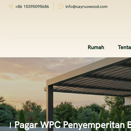
+86 15395095686
info@sayruowood.com
Rumah
Tent
Pagar WPC Penyemperitan 