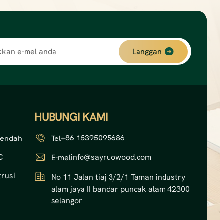
Langgan
HUBUNGI KAMI
+86 15395095686
Rendah
Tel
C
info@sayruowood.com
E-mel
rusi
No 11 Jalan tiaj 3/2/1 Taman industry
alam jaya II bandar puncak alam 42300
selangor