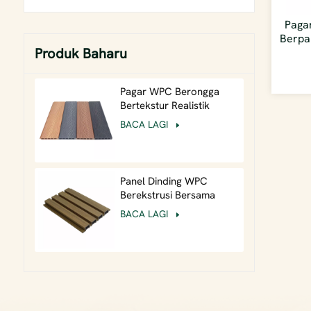
Pagar
Berpa
Produk Baharu
Pagar WPC Berongga
Bertekstur Realistik
Ringan Timbul Dalam
BACA LAGI
Berbutir Kayu Luar
Panel Dinding WPC
Berekstrusi Bersama
26mm Tugas Berat untuk
BACA LAGI
Fasad Komersial
Berimpak Tinggi