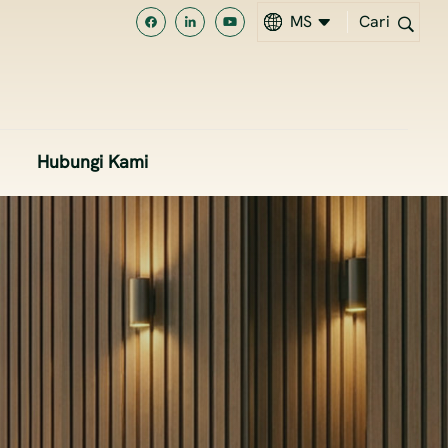
MS
Cari
EN
MS
Hubungi Kami
中文