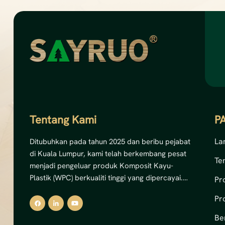
Tentang Kami
P
La
Ditubuhkan pada tahun 2025 dan beribu pejabat
di Kuala Lumpur, kami telah berkembang pesat
Te
menjadi pengeluar produk Komposit Kayu-
Plastik (WPC) berkualiti tinggi yang dipercayai.
Pr
Dengan komitmen yang kukuh terhadap inovasi
Pr
dan kemampanan, kami pakar dalam
menghasilkan penyelesaian dek WPC luaran,
Be